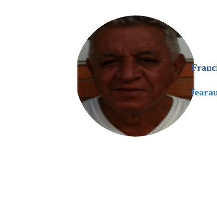
Franc
feara